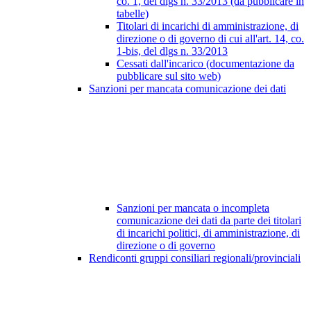
co. 1, del dlgs n. 33/2013 (da pubblicare in
tabelle)
Titolari di incarichi di amministrazione, di
direzione o di governo di cui all'art. 14, co.
1-bis, del dlgs n. 33/2013
Cessati dall'incarico (documentazione da
pubblicare sul sito web)
Sanzioni per mancata comunicazione dei dati
Sanzioni per mancata o incompleta
comunicazione dei dati da parte dei titolari
di incarichi politici, di amministrazione, di
direzione o di governo
Rendiconti gruppi consiliari regionali/provinciali