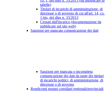
co. 1, del dlgs n. 33/2013 (da pubblicare in
tabelle)
Titolari di incarichi di amministrazione, di
direzione o di governo di cui all'art. 14, co.
1-bis, del dlgs n. 33/2013
Cessati dall'incarico (documentazione da
pubblicare sul sito web)
Sanzioni per mancata comunicazione dei dati
Sanzioni per mancata o incompleta
comunicazione dei dati da parte dei titolari
di incarichi politici, di amministrazione, di
direzione o di governo
Rendiconti gruppi consiliari regionali/provinciali