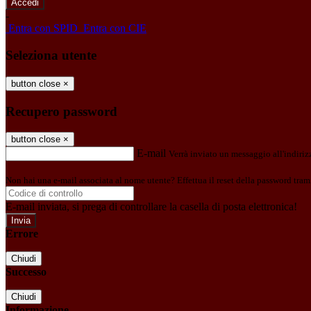
-
Entra con SPID
Entra con CIE
Seleziona utente
button close
×
Recupero password
button close
×
E-mail
Verrà inviato un messaggio all'indirizz
Non hai una e-mail associata al nome utente? Effettua il reset della password tram
E-mail inviata, si prega di controllare la casella di posta elettronica!
Errore
Chiudi
Successo
Chiudi
Informazione