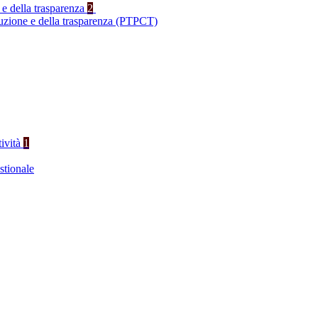
 e della trasparenza
2
ruzione e della trasparenza (PTPCT)
tività
1
stionale