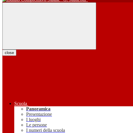
close
Scuola
Panoramica
Presentazione
I luoghi
Le persone
I numeri della scuola