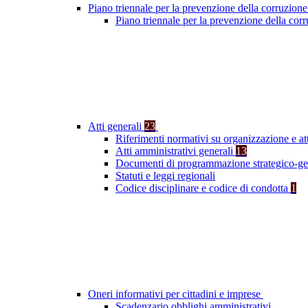
Piano triennale per la prevenzione della corruzione
Piano triennale per la prevenzione della cor
Atti generali
23
Riferimenti normativi su organizzazione e at
Atti amministrativi generali
13
Documenti di programmazione strategico-ge
Statuti e leggi regionali
Codice disciplinare e codice di condotta
1
Oneri informativi per cittadini e imprese
Scadenzario obblighi amministrativi